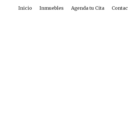
Inicio
Inmuebles
Agenda tu Cita
Contac
ip to main content
Skip to navigat